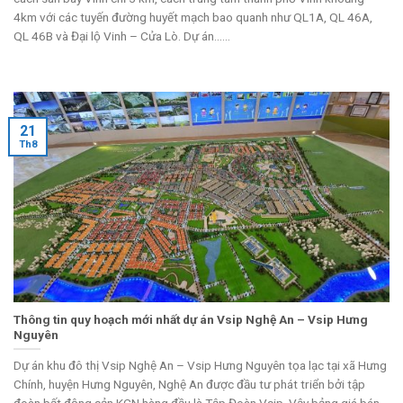
4km với các tuyến đường huyết mạch bao quanh như QL1A, QL 46A,
QL 46B và Đại lộ Vinh – Cửa Lò. Dự án......
21
Th8
Thông tin quy hoạch mới nhất dự án Vsip Nghệ An – Vsip Hưng
Nguyên
Dự án khu đô thị Vsip Nghệ An – Vsip Hưng Nguyên tọa lạc tại xã Hưng
Chính, huyện Hưng Nguyên, Nghệ An được đầu tư phát triển bởi tập