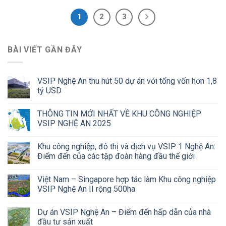
1
2
3
BÀI VIẾT GẦN ĐÂY
VSIP Nghệ An thu hút 50 dự án với tổng vốn hơn 1,8
tỷ USD
THÔNG TIN MỚI NHẤT VỀ KHU CÔNG NGHIỆP
VSIP NGHỆ AN 2025
Khu công nghiệp, đô thị và dịch vụ VSIP 1 Nghệ An:
Điểm đến của các tập đoàn hàng đầu thế giới
Việt Nam – Singapore hợp tác làm Khu công nghiệp
VSIP Nghệ An II rộng 500ha
Dự án VSIP Nghệ An – Điểm đến hấp dẫn của nhà
đầu tư sản xuất