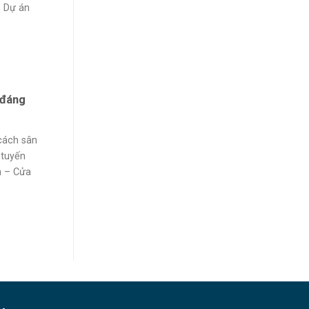
. Dự án
 đáng
cách sân
 tuyến
h – Cửa