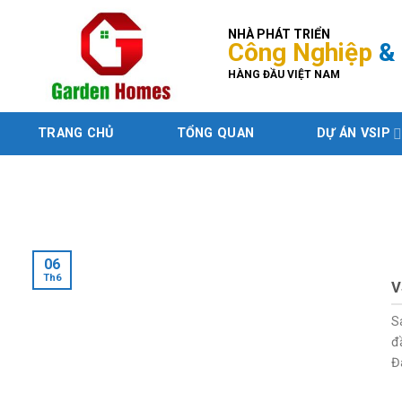
Skip
to
NHÀ PHÁT TRIỂN
Công Nghiệp
& 
content
HÀNG ĐẦU VIỆT NAM
TRANG CHỦ
TỔNG QUAN
DỰ ÁN VSIP
06
Th6
V
S
đ
Đ