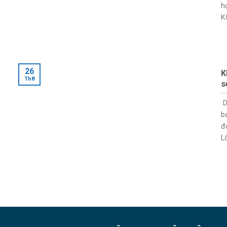
h
KC
26
K
Th8
s
D
b
đ
Lò