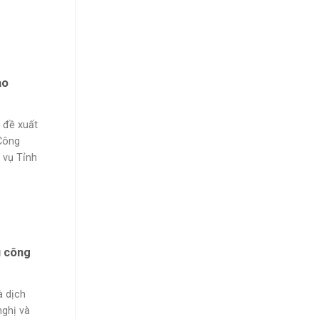
ào
 đề xuất
Công
 vụ Tỉnh
u công
à dịch
nghị và