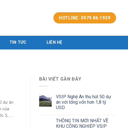
HOTLINE: 0979.86.1939
TIN TỨC
LIÊN HỆ
BÀI VIẾT GẦN ĐÂY
VSIP Nghệ An thu hút 50 dự
án với tổng vốn hơn 1,8 tỷ
0 dự án
USD
n của
,......
THÔNG TIN MỚI NHẤT VỀ
KHU CÔNG NGHIỆP VSIP