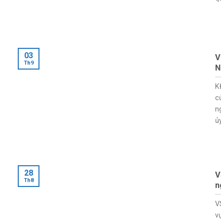
03
V
Th9
N
K
c
n
ủy
28
V
Th8
n
V
v