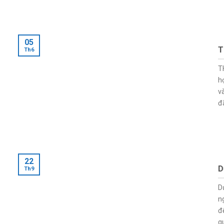
05
T
Th6
T
h
v
đã
22
D
Th9
D
n
đ
qu