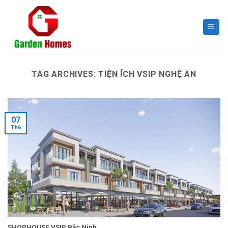
Skip
to
content
TAG ARCHIVES:
TIỆN ÍCH VSIP NGHỆ AN
07
Th6
SHOPHOUSE VSIP Bắc Ninh