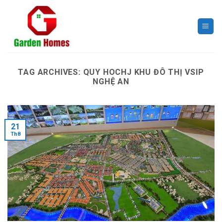
Skip
to
content
TAG ARCHIVES:
QUY HOCHJ KHU ĐÔ THỊ VSIP
NGHỆ AN
21
Th8