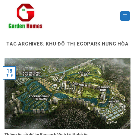
Skip
to
content
TAG ARCHIVES:
KHU ĐÔ THỊ ECOPARK HƯNG HÒA
18
Th8
Thông tin về dự án Ecopark Vinh tại Nghệ An