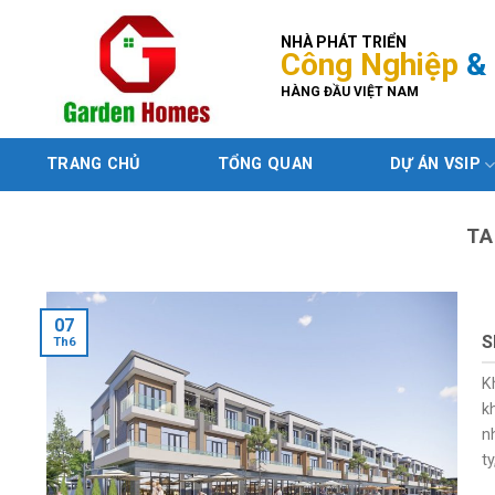
Skip
to
NHÀ PHÁT TRIỂN
Công Nghiệp
& 
content
HÀNG ĐẦU VIỆT NAM
TRANG CHỦ
TỔNG QUAN
DỰ ÁN VSIP
TA
07
S
Th6
K
k
n
ty