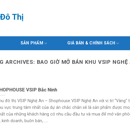
Đô Thị
SẢN PHẨM
GIÁ BÁN & CHÍNH SÁCH
G ARCHIVES:
BAO GIỜ MỞ BÁN KHU VSIP NGHỆ
HOPHOUSE VSIP Bắc Ninh
hu đô thị VSIP Nghệ An – Shophouse VSIP Nghệ An với vị trí “Vàng” t
hu vực trung tâm nhất của dự án chắc chắn sẽ là sản phẩm được m
hất của những khách hàng có nhu cầu đầu tư và mua để mở văn ph
, kinh doanh, buôn bán,......