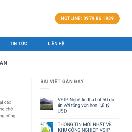
HOTLINE: 0979.86.1939
TIN TỨC
LIÊN HỆ
 AN
BÀI VIẾT GẦN ĐÂY
VSIP Nghệ An thu hút 50 dự
ại các
án với tổng vốn hơn 1,8 tỷ
ong chờ
USD
òng công
THÔNG TIN MỚI NHẤT VỀ
KHU CÔNG NGHIỆP VSIP